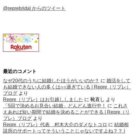
@reprebridal からのツイート
最近のコメント
なぜ20代のうちに結婚したほうがいいのか？
に
婚活をして
も結婚できない人の多くは○○過ぎている | Repre（リプレ）
ブログ
より
Repre（リプレ）はお引越ししました
に
靴直し
より
「5回で決めるお見合い結婚」どんどん進行中！
に
これさ
えあれば短い期間で結婚を決めることができる | Repre（リ
プレ）ブログ
より
Repre（リプレ）代表 村木大介のダメなトコロ
に
結婚相
談所のサポートってそういうことじゃないですよね？？ |