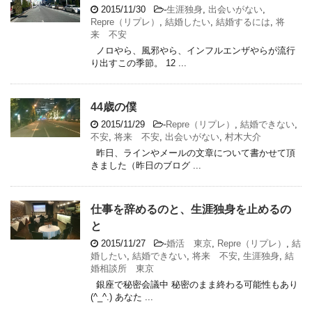
2015/11/30
-
生涯独身
,
出会いがない
,
Repre（リプレ）
,
結婚したい
,
結婚するには
,
将
来 不安
ノロやら、風邪やら、インフルエンザやらが流行
り出すこの季節。 12 ...
44歳の僕
2015/11/29
-
Repre（リプレ）
,
結婚できない
,
不安
,
将来 不安
,
出会いがない
,
村木大介
昨日、ラインやメールの文章について書かせて頂
きました（昨日のブログ ...
仕事を辞めるのと、生涯独身を止めるの
と
2015/11/27
-
婚活 東京
,
Repre（リプレ）
,
結
婚したい
,
結婚できない
,
将来 不安
,
生涯独身
,
結
婚相談所 東京
銀座で秘密会議中 秘密のまま終わる可能性もあり
(^_^.) あなた ...