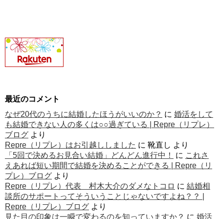
最近のコメント
なぜ20代のうちに結婚したほうがいいのか？
に
婚活をして
も結婚できない人の多くは○○過ぎている | Repre（リプレ）
ブログ
より
Repre（リプレ）はお引越ししました
に
靴直し
より
「5回で決めるお見合い結婚」どんどん進行中！
に
これさ
えあれば短い期間で結婚を決めることができる | Repre（リ
プレ）ブログ
より
Repre（リプレ）代表 村木大介のダメなトコロ
に
結婚相
談所のサポートってそういうことじゃないですよね？？ |
Repre（リプレ）ブログ
より
見た目の印象は一瞬で変わるのを知っていますか？
に
婚活