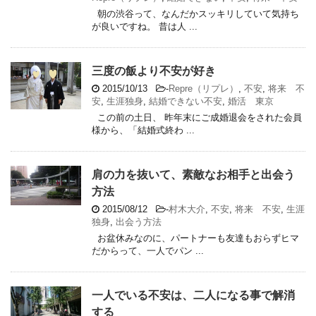
朝の渋谷って、なんだかスッキリしていて気持ち
が良いですね。 昔は人 ...
三度の飯より不安が好き
2015/10/13
-
Repre（リプレ）
,
不安
,
将来 不
安
,
生涯独身
,
結婚できない不安
,
婚活 東京
この前の土日、 昨年末にご成婚退会をされた会員
様から、「結婚式終わ ...
肩の力を抜いて、素敵なお相手と出会う
方法
2015/08/12
-
村木大介
,
不安
,
将来 不安
,
生涯
独身
,
出会う方法
お盆休みなのに、パートナーも友達もおらずヒマ
だからって、一人でパン ...
一人でいる不安は、二人になる事で解消
する