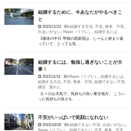
結婚するために、今あなたがやるべきこ
と
2015/11/22
-
結婚する方法
,
不安
,
将来 不安
,
出会いがない
,
Repre（リプレ）
,
結婚するには
3連休の中日 早朝の西新宿は、しーんと静まり返
っていて、とっても気 ...
結婚するには、勉強し過ぎないことが大
事！
2015/11/11
-
Repre（リプレ）
,
結婚するには
,
結婚する方法
,
不安
,
将来 不安
,
結婚できない不安
,
婚活 疲れた
久々のお天気で、気持ちの良い東京地方。 こうい
った気持ちの良さを、 ...
不安がいっぱいで笑顔になれない
2015/10/28
-
結婚できない不安
,
出会いがない
,
Repre（リプレ）
,
結婚できない
,
不安
,
将来 不安