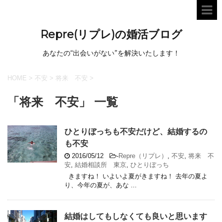
Repre(リプレ)の婚活ブログ
あなたの“出会いがない”を解決いたします！
HOME
>
不安
>
将来 不安
>
「将来 不安」 一覧
ひとりぼっちも不安だけど、結婚するの
も不安
2016/05/12
-
Repre（リプレ）
,
不安
,
将来 不
安
,
結婚相談所 東京
,
ひとりぼっち
きますね！ いよいよ夏がきますね！ 去年の夏よ
り、今年の夏が、あな ...
結婚はしてもしなくても良いと思います