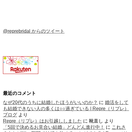
@reprebridal からのツイート
最近のコメント
なぜ20代のうちに結婚したほうがいいのか？
に
婚活をして
も結婚できない人の多くは○○過ぎている | Repre（リプレ）
ブログ
より
Repre（リプレ）はお引越ししました
に
靴直し
より
「5回で決めるお見合い結婚」どんどん進行中！
に
これさ