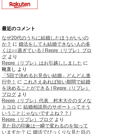
最近のコメント
なぜ20代のうちに結婚したほうがいいの
か？
に
婚活をしても結婚できない人の多
くは○○過ぎている | Repre（リプレ）ブロ
グ
より
Repre（リプレ）はお引越ししました
に
靴直し
より
「5回で決めるお見合い結婚」どんどん進
行中！
に
これさえあれば短い期間で結婚
を決めることができる | Repre（リプレ）
ブログ
より
Repre（リプレ）代表 村木大介のダメな
トコロ
に
結婚相談所のサポートってそう
いうことじゃないですよね？？ |
Repre（リプレ）ブログ
より
見た目の印象は一瞬で変わるのを知って
いますか？
に
婚活でびっくりな見た目の