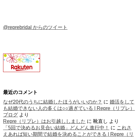
@reprebridal からのツイート
最近のコメント
なぜ20代のうちに結婚したほうがいいのか？
に
婚活をして
も結婚できない人の多くは○○過ぎている | Repre（リプレ）
ブログ
より
Repre（リプレ）はお引越ししました
に
靴直し
より
「5回で決めるお見合い結婚」どんどん進行中！
に
これさ
えあれば短い期間で結婚を決めることができる | Repre（リ