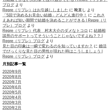
ブログ
より
Repre（リプレ）はお引越ししました
に
靴直し
より
「5回で決めるお見合い結婚」どんどん進行中！
に
これさ
えあれば短い期間で結婚を決めることができる | Repre（リ
プレ）ブログ
より
Repre（リプレ）代表 村木大介のダメなトコロ
に
結婚相
談所のサポートってそういうことじゃないですよね？？ |
Repre（リプレ）ブログ
より
見た目の印象は一瞬で変わるのを知っていますか？
に
婚活
でびっくりな見た目の男性が現れた時はこうしましょう |
Repre（リプレ）ブログ
より
月別記事一覧
2020年9月
2020年8月
2020年7月
2020年6月
2020年5月
2020年4月
2020年3月
2020年2月