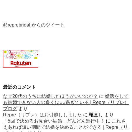
@reprebridal からのツイート
最近のコメント
なぜ20代のうちに結婚したほうがいいのか？
に
婚活をして
も結婚できない人の多くは○○過ぎている | Repre（リプレ）
ブログ
より
Repre（リプレ）はお引越ししました
に
靴直し
より
「5回で決めるお見合い結婚」どんどん進行中！
に
これさ
えあれば短い期間で結婚を決めることができる | Repre（リ