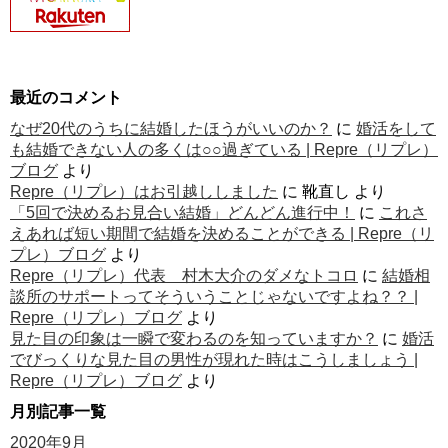
最近のコメント
なぜ20代のうちに結婚したほうがいいのか？
に
婚活をして
も結婚できない人の多くは○○過ぎている | Repre（リプレ）
ブログ
より
Repre（リプレ）はお引越ししました
に
靴直し
より
「5回で決めるお見合い結婚」どんどん進行中！
に
これさ
えあれば短い期間で結婚を決めることができる | Repre（リ
プレ）ブログ
より
Repre（リプレ）代表 村木大介のダメなトコロ
に
結婚相
談所のサポートってそういうことじゃないですよね？？ |
Repre（リプレ）ブログ
より
見た目の印象は一瞬で変わるのを知っていますか？
に
婚活
でびっくりな見た目の男性が現れた時はこうしましょう |
Repre（リプレ）ブログ
より
月別記事一覧
2020年9月