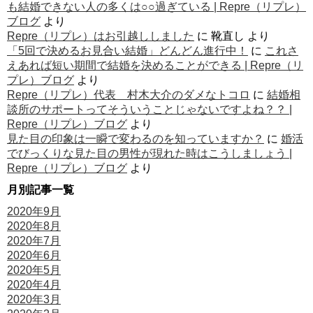
も結婚できない人の多くは○○過ぎている | Repre（リプレ）
ブログ
より
Repre（リプレ）はお引越ししました
に
靴直し
より
「5回で決めるお見合い結婚」どんどん進行中！
に
これさ
えあれば短い期間で結婚を決めることができる | Repre（リ
プレ）ブログ
より
Repre（リプレ）代表 村木大介のダメなトコロ
に
結婚相
談所のサポートってそういうことじゃないですよね？？ |
Repre（リプレ）ブログ
より
見た目の印象は一瞬で変わるのを知っていますか？
に
婚活
でびっくりな見た目の男性が現れた時はこうしましょう |
Repre（リプレ）ブログ
より
月別記事一覧
2020年9月
2020年8月
2020年7月
2020年6月
2020年5月
2020年4月
2020年3月