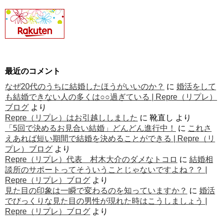
最近のコメント
なぜ20代のうちに結婚したほうがいいのか？
に
婚活をして
も結婚できない人の多くは○○過ぎている | Repre（リプレ）
ブログ
より
Repre（リプレ）はお引越ししました
に
靴直し
より
「5回で決めるお見合い結婚」どんどん進行中！
に
これさ
えあれば短い期間で結婚を決めることができる | Repre（リ
プレ）ブログ
より
Repre（リプレ）代表 村木大介のダメなトコロ
に
結婚相
談所のサポートってそういうことじゃないですよね？？ |
Repre（リプレ）ブログ
より
見た目の印象は一瞬で変わるのを知っていますか？
に
婚活
でびっくりな見た目の男性が現れた時はこうしましょう |
Repre（リプレ）ブログ
より