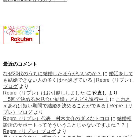
最近のコメント
なぜ20代のうちに結婚したほうがいいのか？
に
婚活をして
も結婚できない人の多くは○○過ぎている | Repre（リプレ）
ブログ
より
Repre（リプレ）はお引越ししました
に
靴直し
より
「5回で決めるお見合い結婚」どんどん進行中！
に
これさ
えあれば短い期間で結婚を決めることができる | Repre（リ
プレ）ブログ
より
Repre（リプレ）代表 村木大介のダメなトコロ
に
結婚相
談所のサポートってそういうことじゃないですよね？？ |
Repre（リプレ）ブログ
より