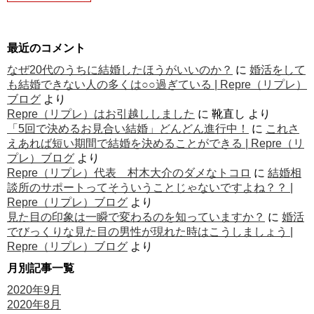
最近のコメント
なぜ20代のうちに結婚したほうがいいのか？
に
婚活をして
も結婚できない人の多くは○○過ぎている | Repre（リプレ）
ブログ
より
Repre（リプレ）はお引越ししました
に
靴直し
より
「5回で決めるお見合い結婚」どんどん進行中！
に
これさ
えあれば短い期間で結婚を決めることができる | Repre（リ
プレ）ブログ
より
Repre（リプレ）代表 村木大介のダメなトコロ
に
結婚相
談所のサポートってそういうことじゃないですよね？？ |
Repre（リプレ）ブログ
より
見た目の印象は一瞬で変わるのを知っていますか？
に
婚活
でびっくりな見た目の男性が現れた時はこうしましょう |
Repre（リプレ）ブログ
より
月別記事一覧
2020年9月
2020年8月