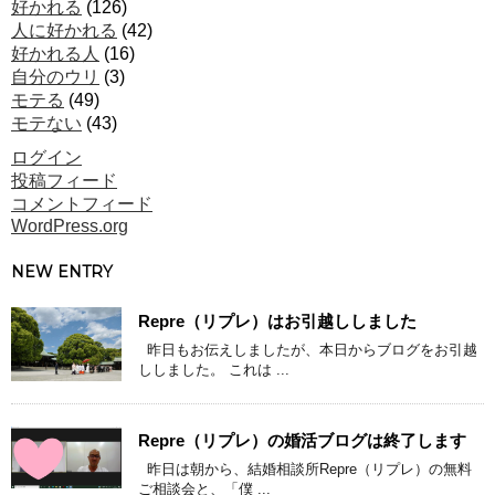
好かれる
(126)
人に好かれる
(42)
好かれる人
(16)
自分のウリ
(3)
モテる
(49)
モテない
(43)
ログイン
投稿フィード
コメントフィード
WordPress.org
NEW ENTRY
Repre（リプレ）はお引越ししました
昨日もお伝えしましたが、本日からブログをお引越
ししました。 これは ...
Repre（リプレ）の婚活ブログは終了します
昨日は朝から、結婚相談所Repre（リプレ）の無料
ご相談会と、「僕 ...