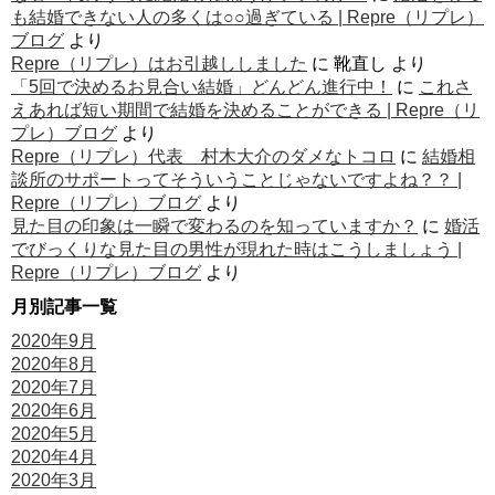
も結婚できない人の多くは○○過ぎている | Repre（リプレ）
ブログ
より
Repre（リプレ）はお引越ししました
に
靴直し
より
「5回で決めるお見合い結婚」どんどん進行中！
に
これさ
えあれば短い期間で結婚を決めることができる | Repre（リ
プレ）ブログ
より
Repre（リプレ）代表 村木大介のダメなトコロ
に
結婚相
談所のサポートってそういうことじゃないですよね？？ |
Repre（リプレ）ブログ
より
見た目の印象は一瞬で変わるのを知っていますか？
に
婚活
でびっくりな見た目の男性が現れた時はこうしましょう |
Repre（リプレ）ブログ
より
月別記事一覧
2020年9月
2020年8月
2020年7月
2020年6月
2020年5月
2020年4月
2020年3月