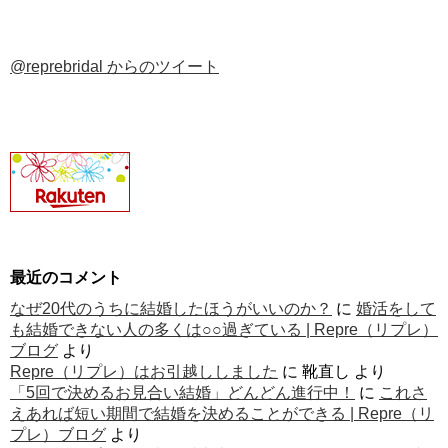
@reprebridal からのツイート
最近のコメント
なぜ20代のうちに結婚したほうがいいのか？
に
婚活をして
も結婚できない人の多くは○○過ぎている | Repre（リプレ）
ブログ
より
Repre（リプレ）はお引越ししました
に
靴直し
より
「5回で決めるお見合い結婚」どんどん進行中！
に
これさ
えあれば短い期間で結婚を決めることができる | Repre（リ
プレ）ブログ
より