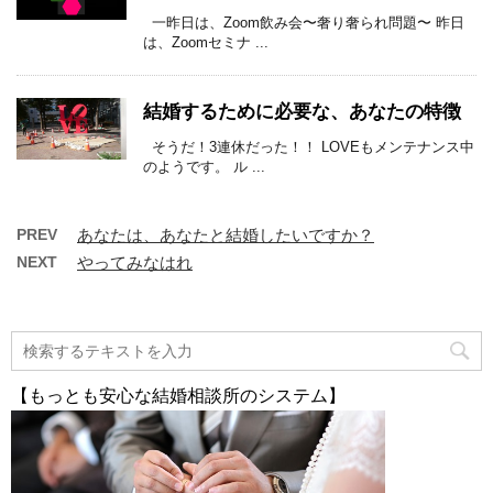
一昨日は、Zoom飲み会〜奢り奢られ問題〜 昨日
は、Zoomセミナ ...
結婚するために必要な、あなたの特徴
そうだ！3連休だった！！ LOVEもメンテナンス中
のようです。 ル ...
PREV
あなたは、あなたと結婚したいですか？
NEXT
やってみなはれ
【もっとも安心な結婚相談所のシステム】