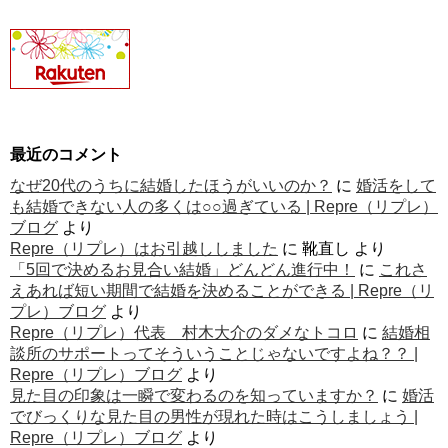
最近のコメント
なぜ20代のうちに結婚したほうがいいのか？
に
婚活をして
も結婚できない人の多くは○○過ぎている | Repre（リプレ）
ブログ
より
Repre（リプレ）はお引越ししました
に
靴直し
より
「5回で決めるお見合い結婚」どんどん進行中！
に
これさ
えあれば短い期間で結婚を決めることができる | Repre（リ
プレ）ブログ
より
Repre（リプレ）代表 村木大介のダメなトコロ
に
結婚相
談所のサポートってそういうことじゃないですよね？？ |
Repre（リプレ）ブログ
より
見た目の印象は一瞬で変わるのを知っていますか？
に
婚活
でびっくりな見た目の男性が現れた時はこうしましょう |
Repre（リプレ）ブログ
より