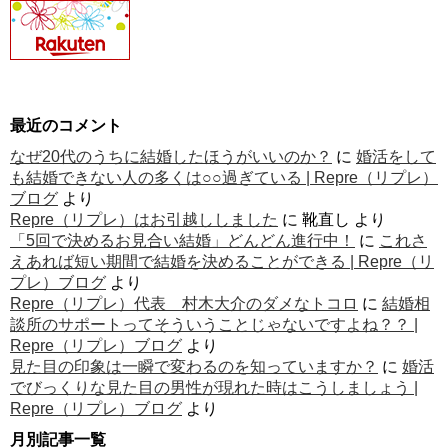
最近のコメント
なぜ20代のうちに結婚したほうがいいのか？
に
婚活をして
も結婚できない人の多くは○○過ぎている | Repre（リプレ）
ブログ
より
Repre（リプレ）はお引越ししました
に
靴直し
より
「5回で決めるお見合い結婚」どんどん進行中！
に
これさ
えあれば短い期間で結婚を決めることができる | Repre（リ
プレ）ブログ
より
Repre（リプレ）代表 村木大介のダメなトコロ
に
結婚相
談所のサポートってそういうことじゃないですよね？？ |
Repre（リプレ）ブログ
より
見た目の印象は一瞬で変わるのを知っていますか？
に
婚活
でびっくりな見た目の男性が現れた時はこうしましょう |
Repre（リプレ）ブログ
より
月別記事一覧