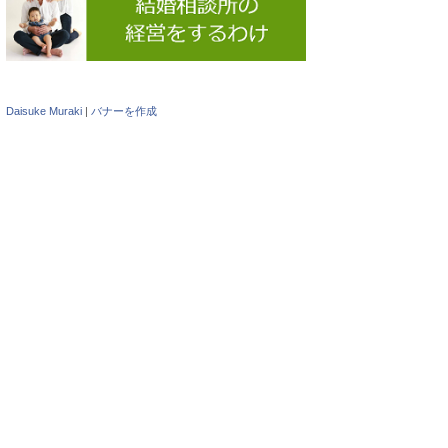
Daisuke Muraki
|
バナーを作成