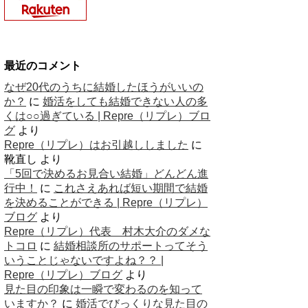
最近のコメント
なぜ20代のうちに結婚したほうがいいの
か？
に
婚活をしても結婚できない人の多
くは○○過ぎている | Repre（リプレ）ブロ
グ
より
Repre（リプレ）はお引越ししました
に
靴直し
より
「5回で決めるお見合い結婚」どんどん進
行中！
に
これさえあれば短い期間で結婚
を決めることができる | Repre（リプレ）
ブログ
より
Repre（リプレ）代表 村木大介のダメな
トコロ
に
結婚相談所のサポートってそう
いうことじゃないですよね？？ |
Repre（リプレ）ブログ
より
見た目の印象は一瞬で変わるのを知って
いますか？
に
婚活でびっくりな見た目の