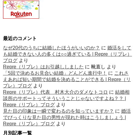
最近のコメント
なぜ20代のうちに結婚したほうがいいのか？
に
婚活をして
も結婚できない人の多くは○○過ぎている | Repre（リプレ）
ブログ
より
Repre（リプレ）はお引越ししました
に
靴直し
より
「5回で決めるお見合い結婚」どんどん進行中！
に
これさ
えあれば短い期間で結婚を決めることができる | Repre（リ
プレ）ブログ
より
Repre（リプレ）代表 村木大介のダメなトコロ
に
結婚相
談所のサポートってそういうことじゃないですよね？？ |
Repre（リプレ）ブログ
より
見た目の印象は一瞬で変わるのを知っていますか？
に
婚活
でびっくりな見た目の男性が現れた時はこうしましょう |
Repre（リプレ）ブログ
より
月別記事一覧