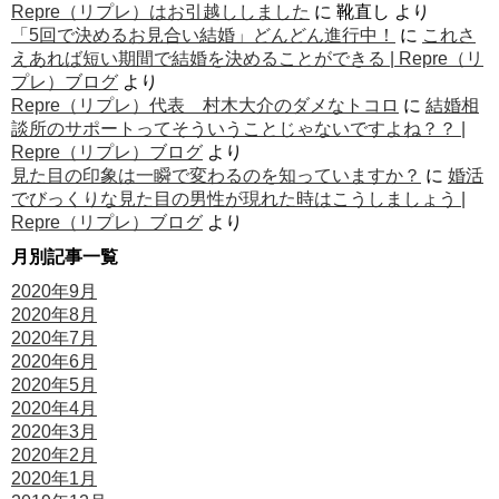
Repre（リプレ）はお引越ししました
に
靴直し
より
「5回で決めるお見合い結婚」どんどん進行中！
に
これさ
えあれば短い期間で結婚を決めることができる | Repre（リ
プレ）ブログ
より
Repre（リプレ）代表 村木大介のダメなトコロ
に
結婚相
談所のサポートってそういうことじゃないですよね？？ |
Repre（リプレ）ブログ
より
見た目の印象は一瞬で変わるのを知っていますか？
に
婚活
でびっくりな見た目の男性が現れた時はこうしましょう |
Repre（リプレ）ブログ
より
月別記事一覧
2020年9月
2020年8月
2020年7月
2020年6月
2020年5月
2020年4月
2020年3月
2020年2月
2020年1月