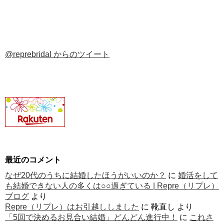
@reprebridal からのツイート
最近のコメント
なぜ20代のうちに結婚したほうがいいのか？
に
婚活をして
も結婚できない人の多くは○○過ぎている | Repre（リプレ）
ブログ
より
Repre（リプレ）はお引越ししました
に
靴直し
より
「5回で決めるお見合い結婚」どんどん進行中！
に
これさ