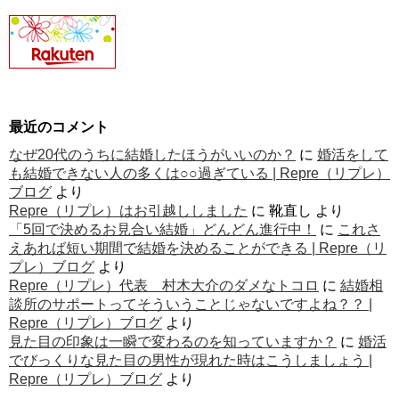
最近のコメント
なぜ20代のうちに結婚したほうがいいのか？
に
婚活をして
も結婚できない人の多くは○○過ぎている | Repre（リプレ）
ブログ
より
Repre（リプレ）はお引越ししました
に
靴直し
より
「5回で決めるお見合い結婚」どんどん進行中！
に
これさ
えあれば短い期間で結婚を決めることができる | Repre（リ
プレ）ブログ
より
Repre（リプレ）代表 村木大介のダメなトコロ
に
結婚相
談所のサポートってそういうことじゃないですよね？？ |
Repre（リプレ）ブログ
より
見た目の印象は一瞬で変わるのを知っていますか？
に
婚活
でびっくりな見た目の男性が現れた時はこうしましょう |
Repre（リプレ）ブログ
より