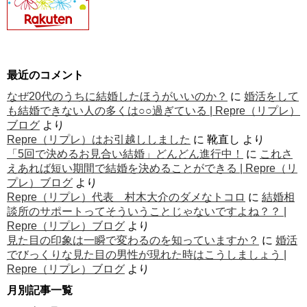
最近のコメント
なぜ20代のうちに結婚したほうがいいのか？
に
婚活をして
も結婚できない人の多くは○○過ぎている | Repre（リプレ）
ブログ
より
Repre（リプレ）はお引越ししました
に
靴直し
より
「5回で決めるお見合い結婚」どんどん進行中！
に
これさ
えあれば短い期間で結婚を決めることができる | Repre（リ
プレ）ブログ
より
Repre（リプレ）代表 村木大介のダメなトコロ
に
結婚相
談所のサポートってそういうことじゃないですよね？？ |
Repre（リプレ）ブログ
より
見た目の印象は一瞬で変わるのを知っていますか？
に
婚活
でびっくりな見た目の男性が現れた時はこうしましょう |
Repre（リプレ）ブログ
より
月別記事一覧