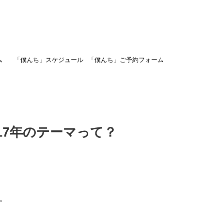
ム
「僕んち」スケジュール
「僕んち」ご予約フォーム
017年のテーマって？
。