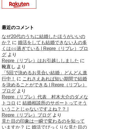
最近のコメント
なぜ20代のうちに結婚したほうがいいの
か？
に
婚活をしても結婚できない人の多
くは○○過ぎている | Repre（リプレ）ブロ
グ
より
Repre（リプレ）はお引越ししました
に
靴直し
より
「5回で決めるお見合い結婚」どんどん進
行中！
に
これさえあれば短い期間で結婚
を決めることができる | Repre（リプレ）
ブログ
より
Repre（リプレ）代表 村木大介のダメな
トコロ
に
結婚相談所のサポートってそう
いうことじゃないですよね？？ |
Repre（リプレ）ブログ
より
見た目の印象は一瞬で変わるのを知って
いますか？
に
婚活でびっくりな見た目の