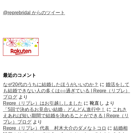
@reprebridal からのツイート
最近のコメント
なぜ20代のうちに結婚したほうがいいのか？
に
婚活をして
も結婚できない人の多くは○○過ぎている | Repre（リプレ）
ブログ
より
Repre（リプレ）はお引越ししました
に
靴直し
より
「5回で決めるお見合い結婚」どんどん進行中！
に
これさ
えあれば短い期間で結婚を決めることができる | Repre（リ
プレ）ブログ
より
Repre（リプレ）代表 村木大介のダメなトコロ
に
結婚相