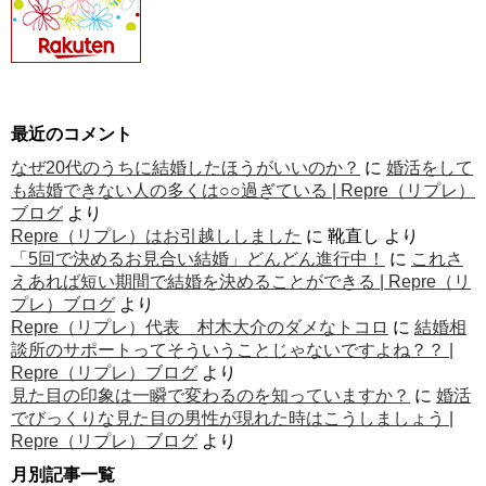
最近のコメント
なぜ20代のうちに結婚したほうがいいのか？
に
婚活をして
も結婚できない人の多くは○○過ぎている | Repre（リプレ）
ブログ
より
Repre（リプレ）はお引越ししました
に
靴直し
より
「5回で決めるお見合い結婚」どんどん進行中！
に
これさ
えあれば短い期間で結婚を決めることができる | Repre（リ
プレ）ブログ
より
Repre（リプレ）代表 村木大介のダメなトコロ
に
結婚相
談所のサポートってそういうことじゃないですよね？？ |
Repre（リプレ）ブログ
より
見た目の印象は一瞬で変わるのを知っていますか？
に
婚活
でびっくりな見た目の男性が現れた時はこうしましょう |
Repre（リプレ）ブログ
より
月別記事一覧