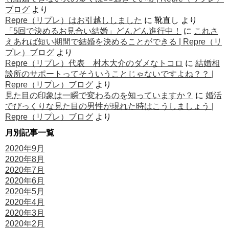
ブログ
より
Repre（リプレ）はお引越ししました
に
靴直し
より
「5回で決めるお見合い結婚」どんどん進行中！
に
これさ
えあれば短い期間で結婚を決めることができる | Repre（リ
プレ）ブログ
より
Repre（リプレ）代表 村木大介のダメなトコロ
に
結婚相
談所のサポートってそういうことじゃないですよね？？ |
Repre（リプレ）ブログ
より
見た目の印象は一瞬で変わるのを知っていますか？
に
婚活
でびっくりな見た目の男性が現れた時はこうしましょう |
Repre（リプレ）ブログ
より
月別記事一覧
2020年9月
2020年8月
2020年7月
2020年6月
2020年5月
2020年4月
2020年3月
2020年2月