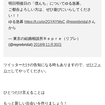
明日明後日の「僕んち」についてゆる急募。
ご都合よろしい方は、ぜひ遊びにいらしてくださ
い！！
ゆる急募
https://t.co/or2GYAYMsC
@reprebridal
さん
から
— 東京の結婚相談所Ｒｅｐｒｅ（リプレ）
(@reprebridal)
2018年11月30日
ツイッターだけの告知になる時もありますので、
ぜひフォ
ロー
してやってください。
ひとつだけ言えることは
もっと新しい出会いを作りましょう！