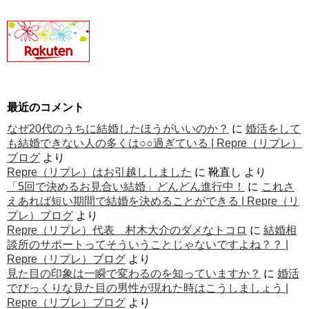
最近のコメント
なぜ20代のうちに結婚したほうがいいのか？
に
婚活をして
も結婚できない人の多くは○○過ぎている | Repre（リプレ）
ブログ
より
Repre（リプレ）はお引越ししました
に
靴直し
より
「5回で決めるお見合い結婚」どんどん進行中！
に
これさ
えあれば短い期間で結婚を決めることができる | Repre（リ
プレ）ブログ
より
Repre（リプレ）代表 村木大介のダメなトコロ
に
結婚相
談所のサポートってそういうことじゃないですよね？？ |
Repre（リプレ）ブログ
より
見た目の印象は一瞬で変わるのを知っていますか？
に
婚活
でびっくりな見た目の男性が現れた時はこうしましょう |
Repre（リプレ）ブログ
より