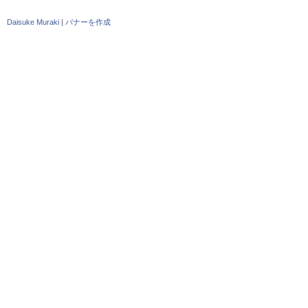
Daisuke Muraki
|
バナーを作成