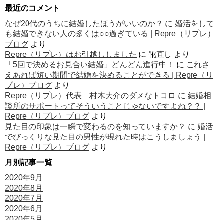
最近のコメント
なぜ20代のうちに結婚したほうがいいのか？
に
婚活をして
も結婚できない人の多くは○○過ぎている | Repre（リプレ）
ブログ
より
Repre（リプレ）はお引越ししました
に
靴直し
より
「5回で決めるお見合い結婚」どんどん進行中！
に
これさ
えあれば短い期間で結婚を決めることができる | Repre（リ
プレ）ブログ
より
Repre（リプレ）代表 村木大介のダメなトコロ
に
結婚相
談所のサポートってそういうことじゃないですよね？？ |
Repre（リプレ）ブログ
より
見た目の印象は一瞬で変わるのを知っていますか？
に
婚活
でびっくりな見た目の男性が現れた時はこうしましょう |
Repre（リプレ）ブログ
より
月別記事一覧
2020年9月
2020年8月
2020年7月
2020年6月
2020年5月