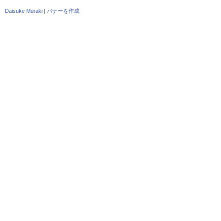
Daisuke Muraki
|
バナーを作成