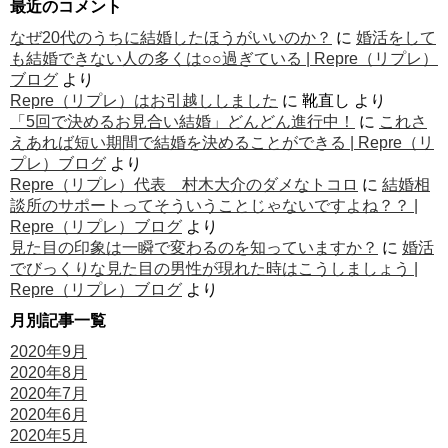
最近のコメント
なぜ20代のうちに結婚したほうがいいのか？
に
婚活をして
も結婚できない人の多くは○○過ぎている | Repre（リプレ）
ブログ
より
Repre（リプレ）はお引越ししました
に
靴直し
より
「5回で決めるお見合い結婚」どんどん進行中！
に
これさ
えあれば短い期間で結婚を決めることができる | Repre（リ
プレ）ブログ
より
Repre（リプレ）代表 村木大介のダメなトコロ
に
結婚相
談所のサポートってそういうことじゃないですよね？？ |
Repre（リプレ）ブログ
より
見た目の印象は一瞬で変わるのを知っていますか？
に
婚活
でびっくりな見た目の男性が現れた時はこうしましょう |
Repre（リプレ）ブログ
より
月別記事一覧
2020年9月
2020年8月
2020年7月
2020年6月
2020年5月