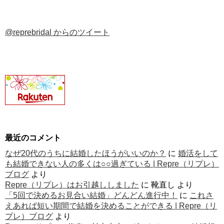
@reprebridal からのツイート
最近のコメント
なぜ20代のうちに結婚したほうがいいのか？
に
婚活をして
も結婚できない人の多くは○○過ぎている | Repre（リプレ）
ブログ
より
Repre（リプレ）はお引越ししました
に
靴直し
より
「5回で決めるお見合い結婚」どんどん進行中！
に
これさ
えあれば短い期間で結婚を決めることができる | Repre（リ
プレ）ブログ
より