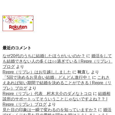
最近のコメント
なぜ20代のうちに結婚したほうがいいのか？
に
婚活をして
も結婚できない人の多くは○○過ぎている | Repre（リプレ）
ブログ
より
Repre（リプレ）はお引越ししました
に
靴直し
より
「5回で決めるお見合い結婚」どんどん進行中！
に
これさ
えあれば短い期間で結婚を決めることができる | Repre（リ
プレ）ブログ
より
Repre（リプレ）代表 村木大介のダメなトコロ
に
結婚相
談所のサポートってそういうことじゃないですよね？？ |
Repre（リプレ）ブログ
より
見た目の印象は一瞬で変わるのを知っていますか？
に
婚活