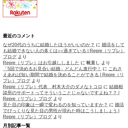
最近のコメント
なぜ20代のうちに結婚したほうがいいのか？
に
婚活をして
も結婚できない人の多くは○○過ぎている | Repre（リプレ）
ブログ
より
Repre（リプレ）はお引越ししました
に
靴直し
より
「5回で決めるお見合い結婚」どんどん進行中！
に
これさ
えあれば短い期間で結婚を決めることができる | Repre（リ
プレ）ブログ
より
Repre（リプレ）代表 村木大介のダメなトコロ
に
結婚相
談所のサポートってそういうことじゃないですよね？？ |
Repre（リプレ）ブログ
より
見た目の印象は一瞬で変わるのを知っていますか？
に
婚活
でびっくりな見た目の男性が現れた時はこうしましょう |
Repre（リプレ）ブログ
より
月別記事一覧