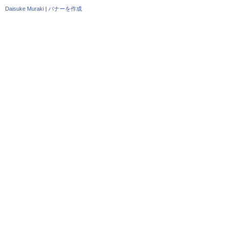
Daisuke Muraki
|
バナーを作成