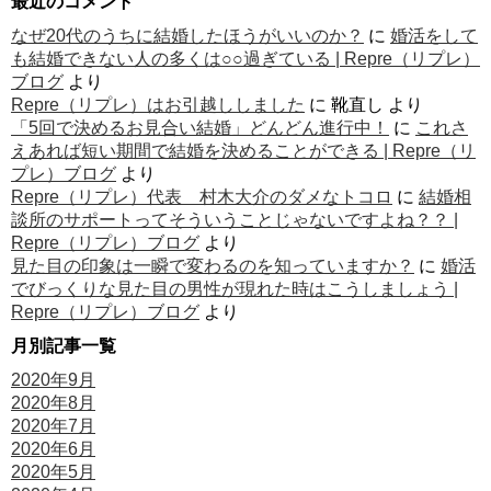
最近のコメント
なぜ20代のうちに結婚したほうがいいのか？
に
婚活をして
も結婚できない人の多くは○○過ぎている | Repre（リプレ）
ブログ
より
Repre（リプレ）はお引越ししました
に
靴直し
より
「5回で決めるお見合い結婚」どんどん進行中！
に
これさ
えあれば短い期間で結婚を決めることができる | Repre（リ
プレ）ブログ
より
Repre（リプレ）代表 村木大介のダメなトコロ
に
結婚相
談所のサポートってそういうことじゃないですよね？？ |
Repre（リプレ）ブログ
より
見た目の印象は一瞬で変わるのを知っていますか？
に
婚活
でびっくりな見た目の男性が現れた時はこうしましょう |
Repre（リプレ）ブログ
より
月別記事一覧
2020年9月
2020年8月
2020年7月
2020年6月
2020年5月