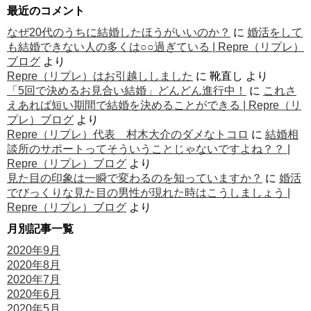
最近のコメント
なぜ20代のうちに結婚したほうがいいのか？
に
婚活をして
も結婚できない人の多くは○○過ぎている | Repre（リプレ）
ブログ
より
Repre（リプレ）はお引越ししました
に
靴直し
より
「5回で決めるお見合い結婚」どんどん進行中！
に
これさ
えあれば短い期間で結婚を決めることができる | Repre（リ
プレ）ブログ
より
Repre（リプレ）代表 村木大介のダメなトコロ
に
結婚相
談所のサポートってそういうことじゃないですよね？？ |
Repre（リプレ）ブログ
より
見た目の印象は一瞬で変わるのを知っていますか？
に
婚活
でびっくりな見た目の男性が現れた時はこうしましょう |
Repre（リプレ）ブログ
より
月別記事一覧
2020年9月
2020年8月
2020年7月
2020年6月
2020年5月