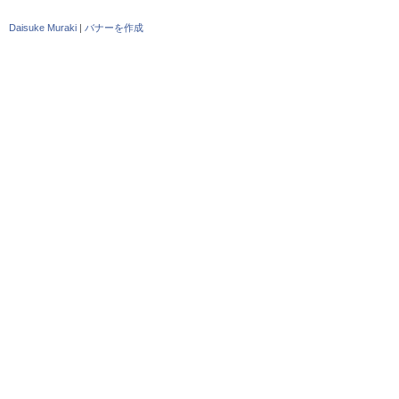
Daisuke Muraki
|
バナーを作成