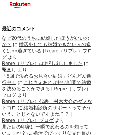
最近のコメント
なぜ20代のうちに結婚したほうがいいの
か？
に
婚活をしても結婚できない人の多
くは○○過ぎている | Repre（リプレ）ブロ
グ
より
Repre（リプレ）はお引越ししました
に
靴直し
より
「5回で決めるお見合い結婚」どんどん進
行中！
に
これさえあれば短い期間で結婚
を決めることができる | Repre（リプレ）
ブログ
より
Repre（リプレ）代表 村木大介のダメな
トコロ
に
結婚相談所のサポートってそう
いうことじゃないですよね？？ |
Repre（リプレ）ブログ
より
見た目の印象は一瞬で変わるのを知って
いますか？
に
婚活でびっくりな見た目の