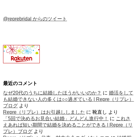
@reprebridal からのツイート
最近のコメント
なぜ20代のうちに結婚したほうがいいのか？
に
婚活をして
も結婚できない人の多くは○○過ぎている | Repre（リプレ）
ブログ
より
Repre（リプレ）はお引越ししました
に
靴直し
より
「5回で決めるお見合い結婚」どんどん進行中！
に
これさ
えあれば短い期間で結婚を決めることができる | Repre（リ
プレ）ブログ
より