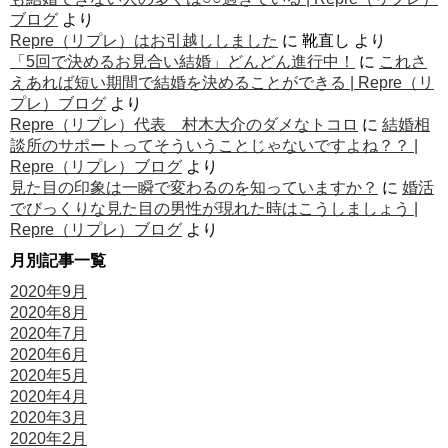
ブログ
より
Repre（リプレ）はお引越ししました
に
靴直し
より
「5回で決めるお見合い結婚」どんどん進行中！
に
これさ
えあれば短い期間で結婚を決めることができる | Repre（リ
プレ）ブログ
より
Repre（リプレ）代表 村木大介のダメなトコロ
に
結婚相
談所のサポートってそういうことじゃないですよね？？ |
Repre（リプレ）ブログ
より
見た目の印象は一瞬で変わるのを知っていますか？
に
婚活
でびっくりな見た目の男性が現れた時はこうしましょう |
Repre（リプレ）ブログ
より
月別記事一覧
2020年9月
2020年8月
2020年7月
2020年6月
2020年5月
2020年4月
2020年3月
2020年2月