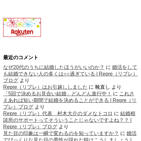
最近のコメント
なぜ20代のうちに結婚したほうがいいのか？
に
婚活をして
も結婚できない人の多くは○○過ぎている | Repre（リプレ）
ブログ
より
Repre（リプレ）はお引越ししました
に
靴直し
より
「5回で決めるお見合い結婚」どんどん進行中！
に
これさ
えあれば短い期間で結婚を決めることができる | Repre（リ
プレ）ブログ
より
Repre（リプレ）代表 村木大介のダメなトコロ
に
結婚相
談所のサポートってそういうことじゃないですよね？？ |
Repre（リプレ）ブログ
より
見た目の印象は一瞬で変わるのを知っていますか？
に
婚活
でびっくりな見た目の男性が現れた時はこうしましょう |