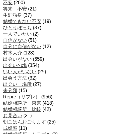
不安
(200)
将来 不安
(21)
生涯独身
(37)
結婚できない不安
(19)
ひとりぼっち
(37)
一人でいたい
(2)
自信がない
(51)
自分に自信がない
(12)
村木大介
(128)
出会いがない
(659)
出会いの場
(354)
いい人がいない
(25)
出会う方法
(32)
出会い 場所
(27)
未分類
(15)
Repre（リプレ）
(956)
結婚相談所 東京
(418)
結婚相談所 比較
(42)
お見合い
(21)
朝ごはんおごります
(25)
成婚率
(11)