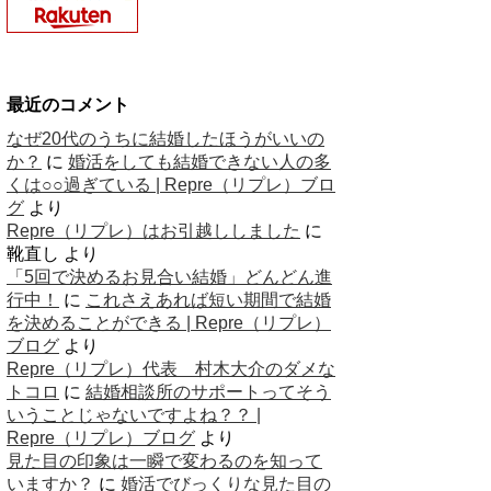
最近のコメント
なぜ20代のうちに結婚したほうがいいの
か？
に
婚活をしても結婚できない人の多
くは○○過ぎている | Repre（リプレ）ブロ
グ
より
Repre（リプレ）はお引越ししました
に
靴直し
より
「5回で決めるお見合い結婚」どんどん進
行中！
に
これさえあれば短い期間で結婚
を決めることができる | Repre（リプレ）
ブログ
より
Repre（リプレ）代表 村木大介のダメな
トコロ
に
結婚相談所のサポートってそう
いうことじゃないですよね？？ |
Repre（リプレ）ブログ
より
見た目の印象は一瞬で変わるのを知って
いますか？
に
婚活でびっくりな見た目の