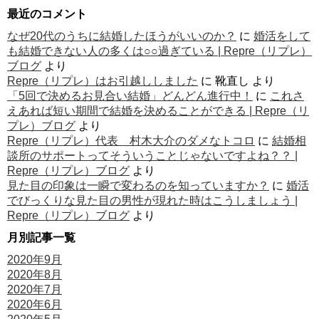
最近のコメント
なぜ20代のうちに結婚したほうがいいのか？
に
婚活をして
も結婚できない人の多くは○○過ぎている | Repre（リプレ）
ブログ
より
Repre（リプレ）はお引越ししました
に
靴直し
より
「5回で決めるお見合い結婚」どんどん進行中！
に
これさ
えあれば短い期間で結婚を決めることができる | Repre（リ
プレ）ブログ
より
Repre（リプレ）代表 村木大介のダメなトコロ
に
結婚相
談所のサポートってそういうことじゃないですよね？？ |
Repre（リプレ）ブログ
より
見た目の印象は一瞬で変わるのを知っていますか？
に
婚活
でびっくりな見た目の男性が現れた時はこうしましょう |
Repre（リプレ）ブログ
より
月別記事一覧
2020年9月
2020年8月
2020年7月
2020年6月