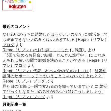
最近のコメント
なぜ20代のうちに結婚したほうがいいのか？
に
婚活をして
も結婚できない人の多くは○○過ぎている | Repre（リプレ）
ブログ
より
Repre（リプレ）はお引越ししました
に
靴直し
より
「5回で決めるお見合い結婚」どんどん進行中！
に
これさ
えあれば短い期間で結婚を決めることができる | Repre（リ
プレ）ブログ
より
Repre（リプレ）代表 村木大介のダメなトコロ
に
結婚相
談所のサポートってそういうことじゃないですよね？？ |
Repre（リプレ）ブログ
より
見た目の印象は一瞬で変わるのを知っていますか？
に
婚活
でびっくりな見た目の男性が現れた時はこうしましょう |
Repre（リプレ）ブログ
より
月別記事一覧