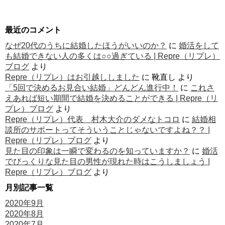
最近のコメント
なぜ20代のうちに結婚したほうがいいのか？
に
婚活をして
も結婚できない人の多くは○○過ぎている | Repre（リプレ）
ブログ
より
Repre（リプレ）はお引越ししました
に
靴直し
より
「5回で決めるお見合い結婚」どんどん進行中！
に
これさ
えあれば短い期間で結婚を決めることができる | Repre（リ
プレ）ブログ
より
Repre（リプレ）代表 村木大介のダメなトコロ
に
結婚相
談所のサポートってそういうことじゃないですよね？？ |
Repre（リプレ）ブログ
より
見た目の印象は一瞬で変わるのを知っていますか？
に
婚活
でびっくりな見た目の男性が現れた時はこうしましょう |
Repre（リプレ）ブログ
より
月別記事一覧
2020年9月
2020年8月
2020年7月