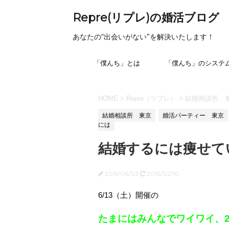
Repre(リプレ)の婚活ブログ
あなたの“出会いがない”を解決いたします！
「僕んち」とは
「僕んち」のシステ
HOME
>
Repre（リプレ）
>
結婚相談所 
結婚相談所 東京
婚活パーティー 東京
には
結婚するには痩せて
2015/06/03
2016/02/10
6/13（土）開催の
たまにはみんなでワイワイ、