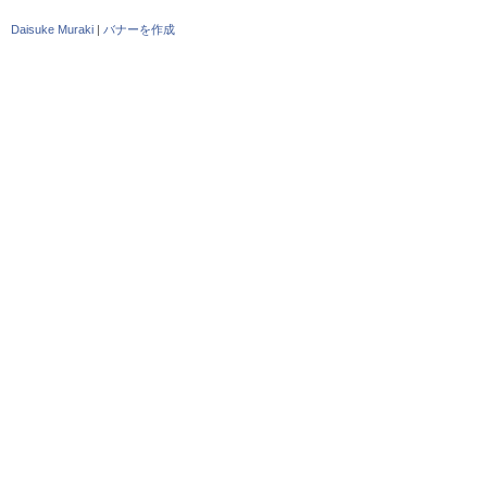
Daisuke Muraki
|
バナーを作成