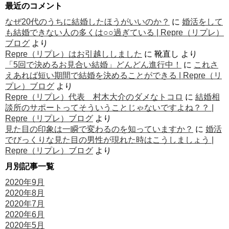
最近のコメント
なぜ20代のうちに結婚したほうがいいのか？
に
婚活をして
も結婚できない人の多くは○○過ぎている | Repre（リプレ）
ブログ
より
Repre（リプレ）はお引越ししました
に
靴直し
より
「5回で決めるお見合い結婚」どんどん進行中！
に
これさ
えあれば短い期間で結婚を決めることができる | Repre（リ
プレ）ブログ
より
Repre（リプレ）代表 村木大介のダメなトコロ
に
結婚相
談所のサポートってそういうことじゃないですよね？？ |
Repre（リプレ）ブログ
より
見た目の印象は一瞬で変わるのを知っていますか？
に
婚活
でびっくりな見た目の男性が現れた時はこうしましょう |
Repre（リプレ）ブログ
より
月別記事一覧
2020年9月
2020年8月
2020年7月
2020年6月
2020年5月