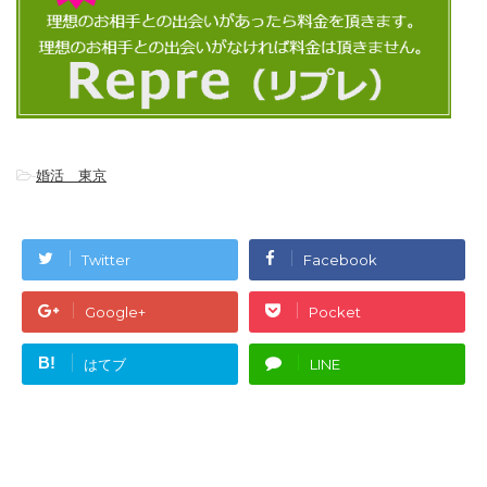
-
婚活 東京
Twitter
Facebook
Google+
Pocket
B!
はてブ
LINE