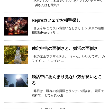
あらさむい これまたさむい あ～さむい チャーリ
ー浜さんはお元気で ...
Repreカフェでお相手探し
さぁ今年こそ良い出逢いをしましょう 東京の結婚
相談所Repre（リ ...
確定申告の面倒さと、婚活の面倒さ
夜の京王プラザホテル。 う～ん、いいんです。 カ
ワイイし、キレイだ ...
婚活中にあんまり見ない方が良いとこ
ろ
昨日は、既存の会員様とランチご相談会。 素直で
純粋で、とても真っ直 ...