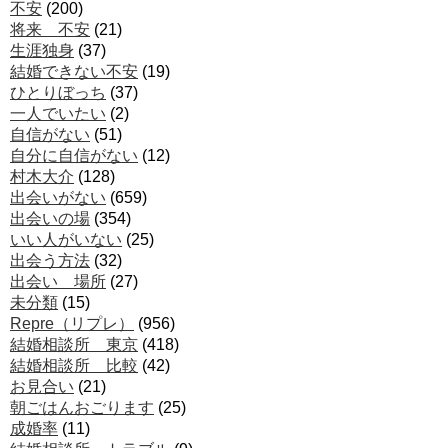
不安
(200)
将来 不安
(21)
生涯独身
(37)
結婚できない不安
(19)
ひとりぼっち
(37)
一人でいたい
(2)
自信がない
(51)
自分に自信がない
(12)
村木大介
(128)
出会いがない
(659)
出会いの場
(354)
いい人がいない
(25)
出会う方法
(32)
出会い 場所
(27)
未分類
(15)
Repre（リプレ）
(956)
結婚相談所 東京
(418)
結婚相談所 比較
(42)
お見合い
(21)
朝ごはんおごります
(25)
成婚率
(11)