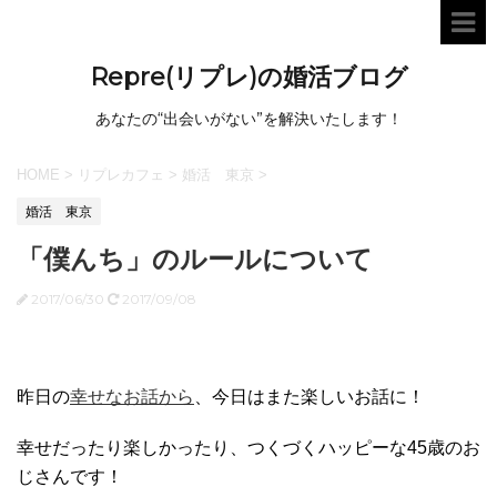
Repre(リプレ)の婚活ブログ
あなたの“出会いがない”を解決いたします！
HOME
>
リプレカフェ
>
婚活 東京
>
婚活 東京
「僕んち」のルールについて
2017/06/30
2017/09/08
昨日の
幸せなお話から
、今日はまた楽しいお話に！
幸せだったり楽しかったり、つくづくハッピーな45歳のお
じさんです！