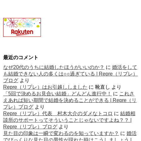
最近のコメント
なぜ20代のうちに結婚したほうがいいのか？
に
婚活をして
も結婚できない人の多くは○○過ぎている | Repre（リプレ）
ブログ
より
Repre（リプレ）はお引越ししました
に
靴直し
より
「5回で決めるお見合い結婚」どんどん進行中！
に
これさ
えあれば短い期間で結婚を決めることができる | Repre（リ
プレ）ブログ
より
Repre（リプレ）代表 村木大介のダメなトコロ
に
結婚相
談所のサポートってそういうことじゃないですよね？？ |
Repre（リプレ）ブログ
より
見た目の印象は一瞬で変わるのを知っていますか？
に
婚活
でびっくりな見た目の男性が現れた時はこうしましょう |