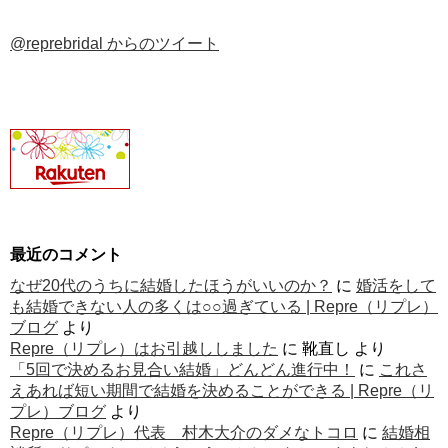
@reprebridal からのツイート
最近のコメント
なぜ20代のうちに結婚したほうがいいのか？
に
婚活をして
も結婚できない人の多くは○○過ぎている | Repre（リプレ）
ブログ
より
Repre（リプレ）はお引越ししました
に
靴直し
より
「5回で決めるお見合い結婚」どんどん進行中！
に
これさ
えあれば短い期間で結婚を決めることができる | Repre（リ
プレ）ブログ
より
Repre（リプレ）代表 村木大介のダメなトコロ
に
結婚相