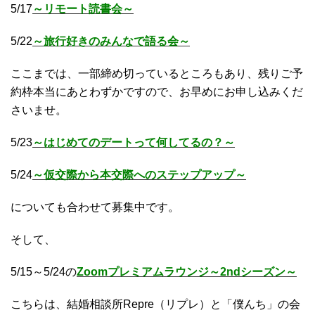
5/17
～リモート読書会～
5/22
～旅行好きのみんなで語る会～
ここまでは、一部締め切っているところもあり、残りご予
約枠本当にあとわずかですので、お早めにお申し込みくだ
さいませ。
5/23
～はじめてのデートって何してるの？～
5/24
～仮交際から本交際へのステップアップ～
についても合わせて募集中です。
そして、
5/15～5/24の
Zoomプレミアムラウンジ～2ndシーズン～
こちらは、結婚相談所Repre（リプレ）と「僕んち」の会