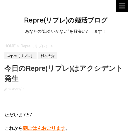
Repre(リプレ)の婚活ブログ
あなたの“出会いがない”を解決いたします！
HOME
>
Repre（リプレ）
>
Repre（リプレ）
村木大介
今日のRepre(リプレ)はアクシデント
発生
2015/12/13
ただいま7:57
これから
朝ごはんおごります
。