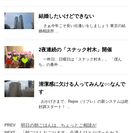
結婚したいけどできない
さぁ今年こそ良い出逢いをしましょう 東京の結
婚相談所 ...
2夜連続の「スナック村木」開催
一昨日、日曜日は「スナック村木」。 「僕ん
ち」の番外 ...
清潔感に欠ける人ってみんな○○なんで
す
おかげさまで、Repre（リプレ）の新システムは絶
好調スタート！ ...
PREV
明日の朝ごはんは、ちょっとご相談が
NEXT
「朝ごはんおごります」今週もひとりぼっちか？