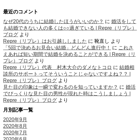
最近のコメント
なぜ20代のうちに結婚したほうがいいのか？
に
婚活をして
も結婚できない人の多くは○○過ぎている | Repre（リプレ）
ブログ
より
Repre（リプレ）はお引越ししました
に
靴直し
より
「5回で決めるお見合い結婚」どんどん進行中！
に
これさ
えあれば短い期間で結婚を決めることができる | Repre（リ
プレ）ブログ
より
Repre（リプレ）代表 村木大介のダメなトコロ
に
結婚相
談所のサポートってそういうことじゃないですよね？？ |
Repre（リプレ）ブログ
より
見た目の印象は一瞬で変わるのを知っていますか？
に
婚活
でびっくりな見た目の男性が現れた時はこうしましょう |
Repre（リプレ）ブログ
より
月別記事一覧
2020年9月
2020年8月
2020年7月
2020年6月