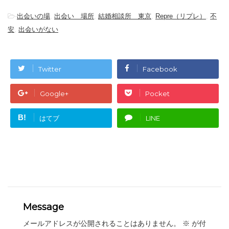
-
出会いの場
,
出会い 場所
,
結婚相談所 東京
,
Repre（リプレ）
,
不
安
,
出会いがない
Twitter
Facebook
Google+
Pocket
B!
はてブ
LINE
Message
メールアドレスが公開されることはありません。
※
が付