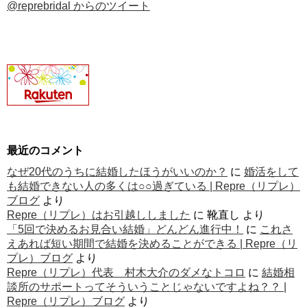
@reprebridal からのツイート
最近のコメント
なぜ20代のうちに結婚したほうがいいのか？
に
婚活をして
も結婚できない人の多くは○○過ぎている | Repre（リプレ）
ブログ
より
Repre（リプレ）はお引越ししました
に
靴直し
より
「5回で決めるお見合い結婚」どんどん進行中！
に
これさ
えあれば短い期間で結婚を決めることができる | Repre（リ
プレ）ブログ
より
Repre（リプレ）代表 村木大介のダメなトコロ
に
結婚相
談所のサポートってそういうことじゃないですよね？？ |
Repre（リプレ）ブログ
より