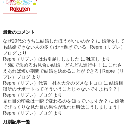
最近のコメント
なぜ20代のうちに結婚したほうがいいのか？
に
婚活をして
も結婚できない人の多くは○○過ぎている | Repre（リプレ）
ブログ
より
Repre（リプレ）はお引越ししました
に
靴直し
より
「5回で決めるお見合い結婚」どんどん進行中！
に
これさ
えあれば短い期間で結婚を決めることができる | Repre（リ
プレ）ブログ
より
Repre（リプレ）代表 村木大介のダメなトコロ
に
結婚相
談所のサポートってそういうことじゃないですよね？？ |
Repre（リプレ）ブログ
より
見た目の印象は一瞬で変わるのを知っていますか？
に
婚活
でびっくりな見た目の男性が現れた時はこうしましょう |
Repre（リプレ）ブログ
より
月別記事一覧