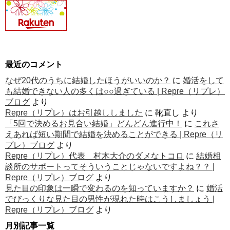
最近のコメント
なぜ20代のうちに結婚したほうがいいのか？
に
婚活をして
も結婚できない人の多くは○○過ぎている | Repre（リプレ）
ブログ
より
Repre（リプレ）はお引越ししました
に
靴直し
より
「5回で決めるお見合い結婚」どんどん進行中！
に
これさ
えあれば短い期間で結婚を決めることができる | Repre（リ
プレ）ブログ
より
Repre（リプレ）代表 村木大介のダメなトコロ
に
結婚相
談所のサポートってそういうことじゃないですよね？？ |
Repre（リプレ）ブログ
より
見た目の印象は一瞬で変わるのを知っていますか？
に
婚活
でびっくりな見た目の男性が現れた時はこうしましょう |
Repre（リプレ）ブログ
より
月別記事一覧